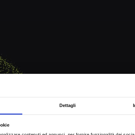
H
U
M
A
N
D
R
I
V
E
Dettagli
T
E
C
H
N
O
L
O
G
ookie
nalizzare contenuti ed annunci, per fornire funzionalità dei socia